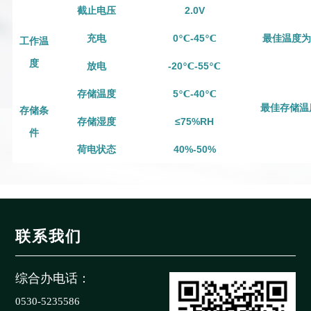
截止电压
2.0V
充电
0℃-45
℃
最佳温度为1
工作温
度
放电
-
20℃
-55
℃
存储温度
5℃-40
℃
最佳存储温度
存储条
存储湿度
≤75%RH
件
荷电状态
40
%-
50
%
联系我们
综合办电话：
0530-5235586