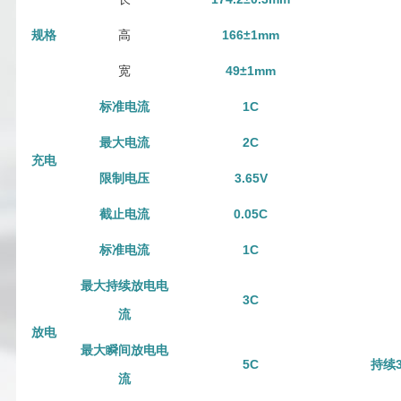
规格
高
166
±1mm
宽
49
±
1
mm
标准电流
1
C
最大
电流
2
C
充电
限制电压
3.65V
截止电流
0.0
5
C
标准电流
1
C
最大持续放电电
3C
流
放电
最大瞬间放电电
5C
持续3
流