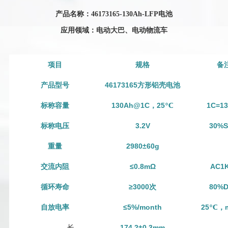
产品名称：
46173165
-
130
Ah-LFP
电池
应用领域：电动大巴、电动物流车
项目
规格
备
产品型号
46173165方形铝壳电池
标称容量
13
0Ah@1C，25℃
1C=
13
标称电压
3.2V
3
0%
重量
2980
±
60
g
交流内阻
≤0.8mΩ
AC1
循环寿命
≥3000次
80%
自放电率
≤5%/month
25℃，m
长
1
74.2
±0.
3
mm